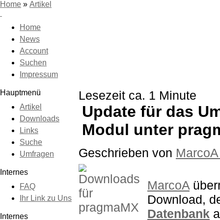
Home
»
Artikel
Home
News
Account
Suchen
Impressum
Hauptmenü
Lesezeit ca. 1 Minute
Artikel
Update für das Um
Downloads
Modul unter prag
Links
Suche
Geschrieben von
MarcoA
Umfragen
Internes
MarcoA
überm
FAQ
Download, de
Ihr Link zu Uns
Datenbank
a
Internes