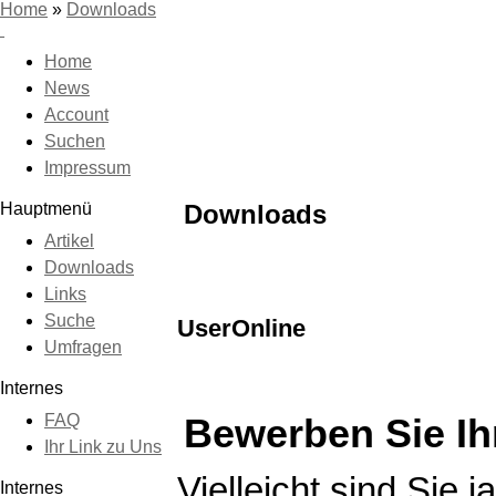
Home
»
Downloads
Home
News
Account
Suchen
Impressum
Hauptmenü
Downloads
Artikel
Downloads
Links
Suche
UserOnline
Umfragen
Internes
FAQ
Bewerben Sie I
Ihr Link zu Uns
Vielleicht sind Sie
Internes