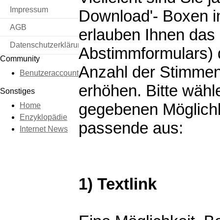
Impressum
Download'- Boxen in
AGB
erlauben Ihnen das 
Datenschutzerklärung
Abstimmformulars) d
Community
Anzahl der Stimmen
Benutzeraccount
erhöhen. Bitte wähl
Sonstiges
gegebenen Möglichke
Home
Enzyklopädie
passende aus:
Internet News
1) Textlink