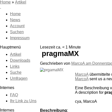
Home
»
Artikel
Home
News
Account
Suchen
Impressum
Hauptmenü
Lesezeit ca. < 1 Minute
pragmaMX
Artikel
Downloads
Geschrieben von
MarcoA am
Donnerstag
Links
Suche
MarcoA
übermittelte
Umfragen
MarcoA
sent us a ne
Internes
Eine Beschreibung 
A description for
pr
FAQ
Ihr Link zu Uns
cya, MarcoA
Internes
Beschreibung
: