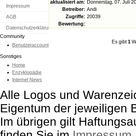
aktualisiert am:
Donnerstag, 07. Juli 2
Impressum
Betreiber:
Andi
Zugriffe:
20039
AGB
Bewertung:
Datenschutzerklärung
Community
Es gibt
1
We
Benutzeraccount
Sonstiges
Home
Enzyklopädie
Internet News
Alle Logos und Warenzeic
Eigentum der jeweiligen B
Im übrigen gilt Haftungsa
finden Sie im
Impressum
.