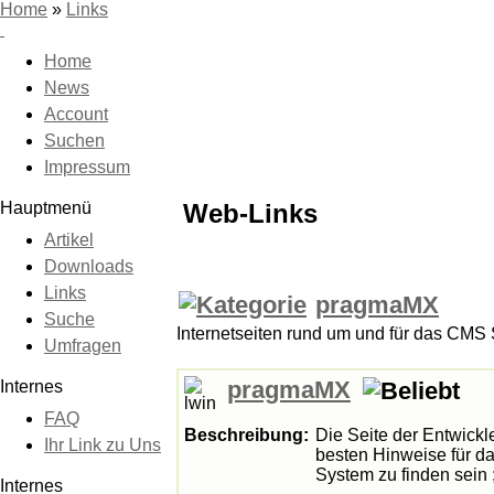
Home
»
Links
Home
News
Account
Suchen
Impressum
Hauptmenü
Web-Links
Artikel
Downloads
Links
pragmaMX
Suche
Internetseiten rund um und für das CMS
Umfragen
pragmaMX
Internes
FAQ
Beschreibung:
Die Seite der Entwickl
Ihr Link zu Uns
besten Hinweise für da
System zu finden sein ;
Internes